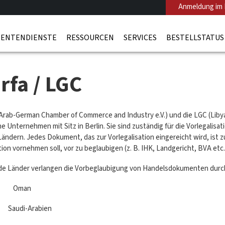
Anmeldung im 
ENTENDIENSTE
RESSOURCEN
SERVICES
BESTELLSTATUS
rfa / LGC
(Arab-German Chamber of Commerce and Industry e.V.) und die LGC (Li
he Unternehmen mit Sitz in Berlin. Sie sind zuständig für die Vorlegal
Ländern. Jedes Dokument, das zur Vorlegalisation eingereicht wird, ist 
tion vornehmen soll, vor zu beglaubigen (z. B. IHK, Landgericht, BVA etc.
e Länder verlangen die Vorbeglaubigung von Handelsdokumenten durch
n Oman
udi-Arabien