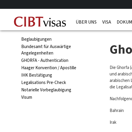
ÜBER UNS
VISA
DOKUM
Beglaubigungen
Gho
Bundesamt für Auswärtige
Angelegenheiten
GHORFA - Authentication
Die Ghorfa 
Haager Konvention / Apostille
und arabisc
IHK Bestätigung
arabischen 
Legalisations Pre-Check
die Legalisa
Notarielle Vorbeglaubigung
Visum
Nachfolgend
Bahrai
Irak Sa