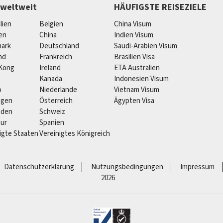
 weltweit
HÄUFIGSTE REISEZIELE
lien
Belgien
China Visum
ien
China
Indien Visum
ark
Deutschland
Saudi-Arabien Visum
nd
Frankreich
Brasilien Visa
Kong
Ireland
ETA Australien
Kanada
Indonesien Visum
o
Niederlande
Vietnam Visum
egen
Österreich
Ägypten Visa
eden
Schweiz
pur
Spanien
igte Staaten
Vereinigtes Königreich
Datenschutzerklärung
Nutzungsbedingungen
Impressum
2026