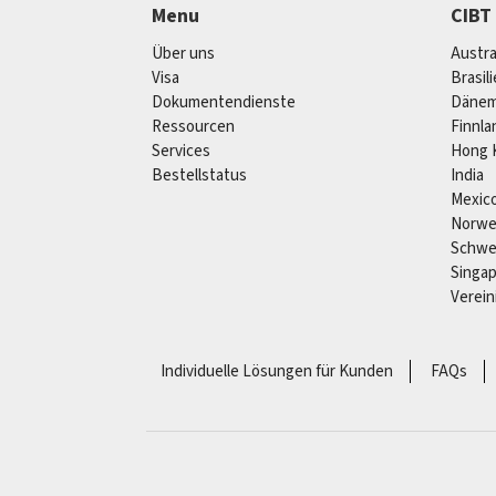
Menu
CIBT
Über uns
Austra
Visa
Brasil
Dokumentendienste
Dänem
Ressourcen
Finnla
Services
Hong 
Bestellstatus
India
Mexic
Norw
Schw
Singa
Verein
Individuelle Lösungen für Kunden
FAQs