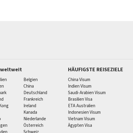
 weltweit
HÄUFIGSTE REISEZIELE
lien
Belgien
China Visum
ien
China
Indien Visum
ark
Deutschland
Saudi-Arabien Visum
nd
Frankreich
Brasilien Visa
Kong
Ireland
ETA Australien
Kanada
Indonesien Visum
o
Niederlande
Vietnam Visum
egen
Österreich
Ägypten Visa
eden
Schweiz