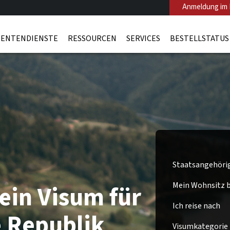
Anmeldung im 
ENTENDIENSTE
RESSOURCEN
SERVICES
BESTELLSTATUS
Staatsangehöri
Mein Wohnsitz be
ein Visum für
Ich reise nach
 Republik
Visumkategorie