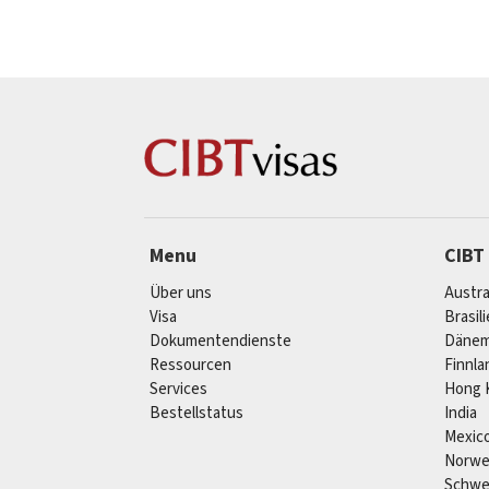
Menu
CIBT
Über uns
Austra
Visa
Brasil
Dokumentendienste
Dänem
Ressourcen
Finnla
Services
Hong 
Bestellstatus
India
Mexic
Norw
Schw